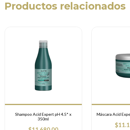
Productos relacionados
Shampoo Acid Expert pH 4.5* x
Máscara Acid Expe
350ml
$11.1
$11.680,00