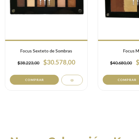
Focus Sexteto de Sombras
Focus M
$30.578,00
$38.223,00
$40.680,00
COMPRAR
COMPRAR