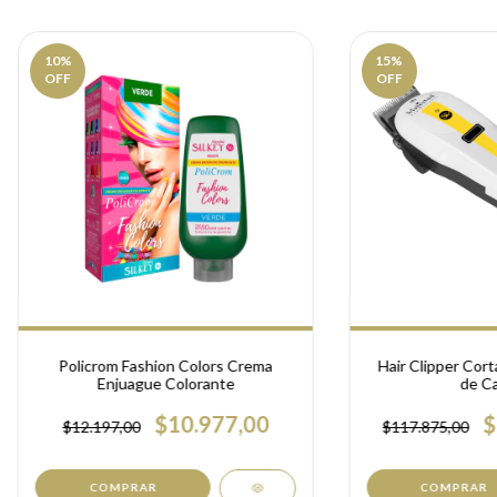
10
%
15
%
OFF
OFF
Policrom Fashion Colors Crema
Hair Clipper Cort
Enjuague Colorante
de Ca
$10.977,00
$
$12.197,00
$117.875,00
COMPRAR
COMPRAR