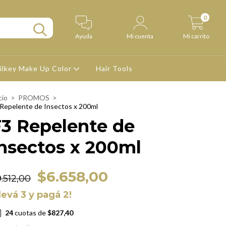
0
Ayuda
Mi cuenta
Mi carrito
ilkey Make Up Color
Hair Tools
cio
>
PROMOS
>
 Repelente de Insectos x 200ml
F3 Repelente de
nsectos x 200ml
$6.658,00
.512,00
levá 3 y pagá 2!
24
cuotas de
$827,40