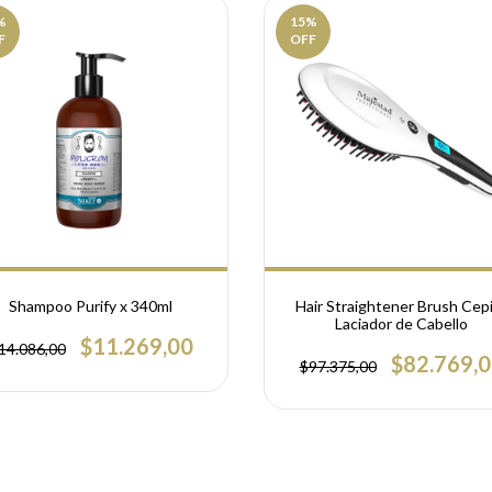
%
15
%
F
OFF
Shampoo Purify x 340ml
Hair Straightener Brush Cepi
Laciador de Cabello
$11.269,00
14.086,00
$82.769,
$97.375,00