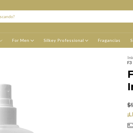
For Men
Silkey Professional
Fragancias
S
Ini
F3
I
$9
¡L