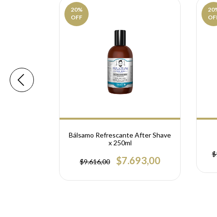
20
%
20
OFF
OF
 Profesional
Bálsamo Refrescante After Shave
x 250ml
$
.194,00
$7.693,00
$9.616,00