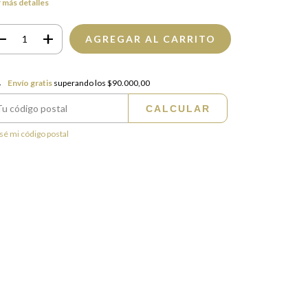
 más detalles
vío gratis
$90.000,00
Envío gratis
superando los
$90.000,00
CALCULAR
regas para el CP:
CAMBIAR CP
sé mi código postal