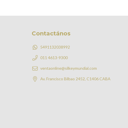
Contactános
5491132038992
011 4613-9300
ventaonline@silkeymundial.com
Av. Francisco Bilbao 2452, C1406 CABA