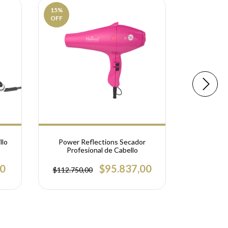
15
%
18
%
OFF
OFF
llo
Power Reflections Secador
Professio
Profesional de Cabello
Plan
00
$95.837,00
$112.750,00
$97.375,