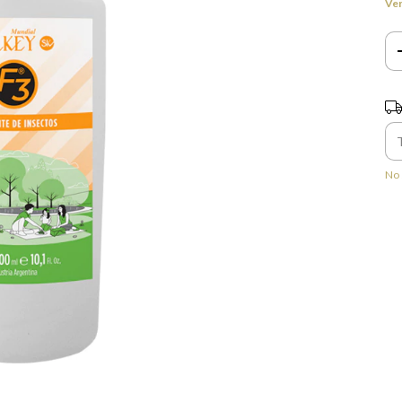
Ver
En
Ent
No 