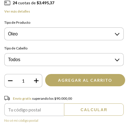
24
cuotas de
$3.495,37
Ver más detalles
Tipo de Producto
Tipo de Cabello
Envío gratis
$90.000,00
Envío gratis
superando los
$90.000,00
CALCULAR
Entregas para el CP:
CAMBIAR CP
No sé mi código postal